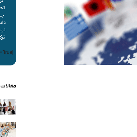
تر
تحص
جه
دان
تری
ترک
[gravityform id="1" title="true"]
مقالات 